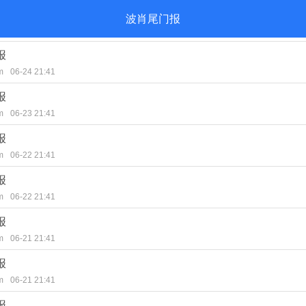
波肖尾门报
报
m
06-24 21:41
报
m
06-23 21:41
报
m
06-22 21:41
报
m
06-22 21:41
报
m
06-21 21:41
报
m
06-21 21:41
报